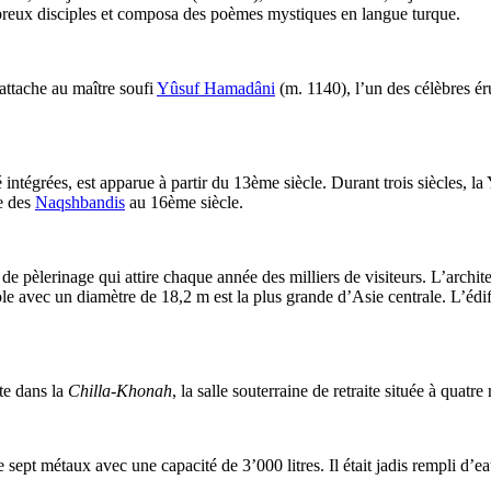
mbreux disciples et composa des poèmes mystiques en langue turque.
rattache au maître soufi
Yûsuf Hamadâni
(m. 1140), l’un des célèbres ér
ntégrées, est apparue à partir du 13ème siècle. Durant trois siècles, la
ie des
Naqshbandis
au 16ème siècle.
 de pèlerinage qui attire chaque année des milliers de visiteurs. L’ar
pole avec un diamètre de 18,2 m est la plus grande d’Asie centrale. L’éd
te dans la
Chilla-Khonah
, la salle souterraine de retraite située à quatr
ept métaux avec une capacité de 3’000 litres. Il était jadis rempli d’e