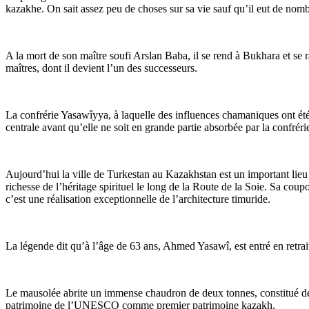
kazakhe. On sait assez peu de choses sur sa vie sauf qu’il eut de no
A la mort de son maître soufi Arslan Baba, il se rend à Bukhara et se 
maîtres, dont il devient l’un des successeurs.
La confrérie Yasawîyya, à laquelle des influences chamaniques ont été i
centrale avant qu’elle ne soit en grande partie absorbée par la confrér
Aujourd’hui la ville de Turkestan au Kazakhstan est un important lieu
richesse de l’héritage spirituel le long de la Route de la Soie. Sa cou
c’est une réalisation exceptionnelle de l’architecture timuride.
La légende dit qu’à l’âge de 63 ans, Ahmed Yasawî, est entré en retrai
Le mausolée abrite un immense chaudron de deux tonnes, constitué de s
patrimoine de l’UNESCO comme premier patrimoine kazakh.