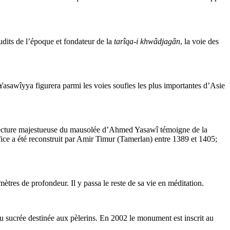
udits de l’époque et fondateur de la
tarîqa-i khwâdjagân
, la voie des
 Yasawîyya figurera parmi les voies soufies les plus importantes d’Asie
chitecture majestueuse du mausolée d’Ahmed Yasawî témoigne de la
ifice a été reconstruit par Amir Timur (Tamerlan) entre 1389 et 1405;
e mètres de profondeur. Il y passa le reste de sa vie en méditation.
au sucrée destinée aux pèlerins. En 2002 le monument est inscrit au