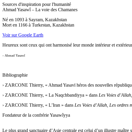
Sources d'inspiration pour l'humanité
Ahmad Yasawî – La voie des Chamanes
Né en 1093 à Sayram, Kazakhstan
Mort en 1166 à Turkestan, Kazakhstan
Voir sur Google Earth
Heureux sont ceux qui ont harmonisé leur monde intérieur et extérieur
– Ahmad Yasawî
Bibliographie
› ZARCONE Thierry, « Ahmad Yasavï héros des nouvelles républiques
› ZARCONE Thierry, « La Naqchbandiyya » dans
Les Voies d’Allah
› ZARCONE Thierry, « L’Iran » dans
Les Voies d’Allah, Les ordres 
Fondateur de la confrérie
Yasawîyya
Le plus grand sanctuaire d’Asie centrale est celui d’un illustre maîtr